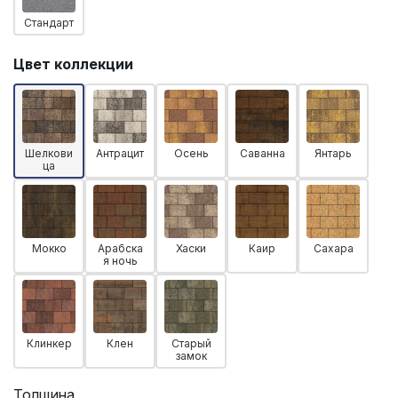
Стандарт
Цвет коллекции
Шелкови
Антрацит
Осень
Саванна
Янтарь
ца
Мокко
Арабска
Хаски
Каир
Сахара
я ночь
Клинкер
Клен
Старый
замок
Толщина