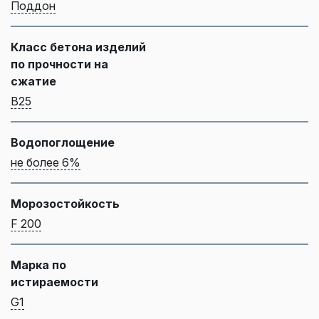
Поддон
Класс бетона изделий
по прочности на
сжатие
B25
Водопоглощение
не более 6%
Морозостойкость
F 200
Марка по
истираемости
G1