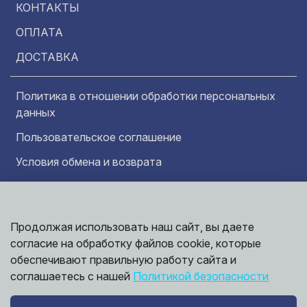
КОНТАКТЫ
ОПЛАТА
ДОСТАВКА
Политика в отношении обработки персональных
данных
Пользовательское соглашение
Условия обмена и возврата
Обратная связь
Продолжая использовать наш сайт, вы даете
Информация представленная на сайте
Политика
согласие на обработку файлов cookie, которые
носит исключительно ознакомительный
обработки
характер и ни при каких условиях не может
данных
обеспечивают правильную работу сайта и
считаться публичной офертой. Точные
©
соглашаетесь с нашей
Политикой безопасности
сведения о ценах, условиях продажи и
2026,
Мирбрусчатки
доставки вы можете получить у наших
менеджеров.