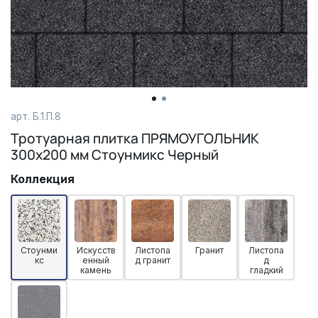
арт. Б.1.П.8
Тротуарная плитка ПРЯМОУГОЛЬНИК
300х200 мм Стоунмикс Черный
Коллекция
Стоунми
Искусств
Листопа
Гранит
Листопа
кс
енный
д гранит
д
камень
гладкий