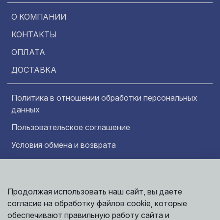
О КОМПАНИИ
КОНТАКТЫ
ОПЛАТА
ДОСТАВКА
Политика в отношении обработки персональных
данных
Пользовательское соглашение
Условия обмена и возврата
Обратная связь
Продолжая использовать наш сайт, вы даете
Информация представленная на сайте
Политика
носит исключительно ознакомительный
согласие на обработку файлов cookie, которые
обработки
характер и ни при каких условиях не может
данных
обеспечивают правильную работу сайта и
считаться публичной офертой. Точные