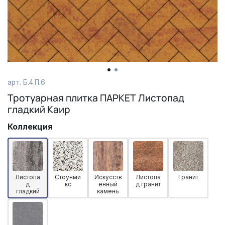
арт. Б.4.П.6
Тротуарная плитка ПАРКЕТ Листопад
гладкий Каир
Коллекция
Листопа
Стоунми
Искусств
Листопа
Гранит
д
кс
енный
д гранит
гладкий
камень