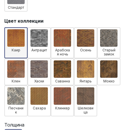
Стандарт
Цвет коллекции
Каир
Антрацит
Арабска
Осень
Старый
я ночь
замок
Клен
Хаски
Саванна
Янтарь
Мокко
Песчани
Сахара
Клинкер
Шелкови
к
ца
Толщина