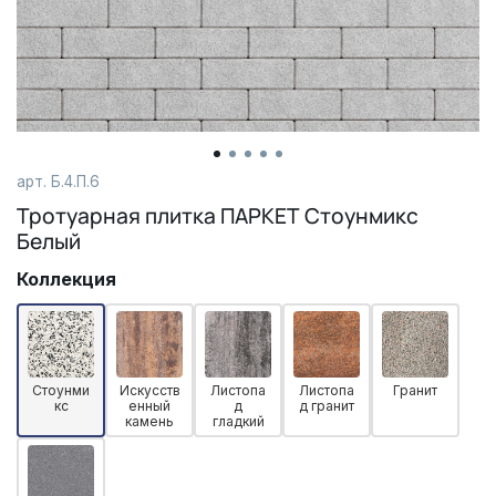
арт. Б.4.П.6
Тротуарная плитка ПАРКЕТ Стоунмикс
Белый
Коллекция
Стоунми
Искусств
Листопа
Листопа
Гранит
кс
енный
д
д гранит
камень
гладкий