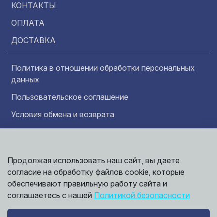
КОНТАКТЫ
ОПЛАТА
ДОСТАВКА
Политика в отношении обработки персональных
данных
Пользовательское соглашение
Условия обмена и возврата
Обратная связь
Продолжая использовать наш сайт, вы даете
Информация представленная на сайте
Политика
носит исключительно ознакомительный
согласие на обработку файлов cookie, которые
обработки
характер и ни при каких условиях не может
данных
обеспечивают правильную работу сайта и
считаться публичной офертой. Точные
©
соглашаетесь с нашей
Политикой безопасности
сведения о ценах, условиях продажи и
2026,
Мирбрусчатки
доставки вы можете получить у наших
менеджеров.