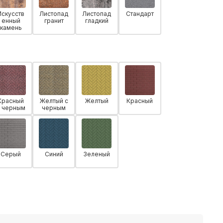
Искусств
Листопад
Листопад
Стандарт
енный
гранит
гладкий
камень
Красный
Желтый с
Желтый
Красный
с черным
черным
Серый
Синий
Зеленый