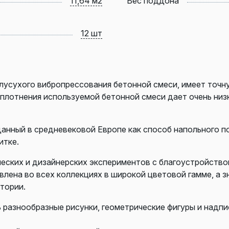
11,64 м2
Вес поддона
12 шт
усухого вибропрессования бетонной смеси, имеет точн
уплотнения используемой бетонной смеси дает очень ни
зданный в средневековой Европе как способ напольного 
итке.
еских и дизайнерских экспериментов с благоустройство
влена во всех коллекциях в широкой цветовой гамме, а 
тории.
разнообразные рисунки, геометрические фигуры и надпис