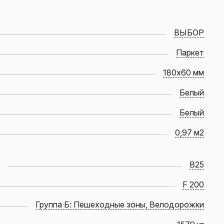
ВЫБОР
Паркет
180х60 мм
Белый
Белый
0,97 м2
B25
F 200
Группа Б: Пешеходные зоны, Велодорожки