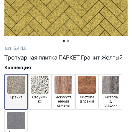
арт. Б.4.П.6
Тротуарная плитка ПАРКЕТ Гранит Желтый
Коллекция
Гранит
Стоунми
Искусств
Листопа
Листопа
кс
енный
д гранит
д
камень
гладкий