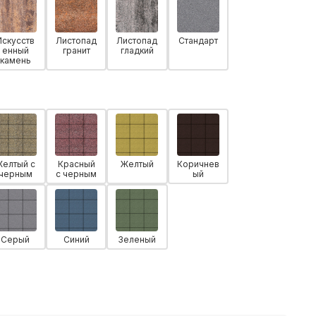
Искусств
Листопад
Листопад
Стандарт
енный
гранит
гладкий
камень
Желтый с
Красный
Желтый
Коричнев
черным
с черным
ый
Серый
Синий
Зеленый