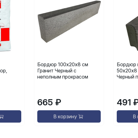
Бордюр 100х20х8 см
Бордюр 
ор,
Гранит Черный с
50х20х8
неполным прокрасом
Черный 
665 ₽
491 
В корзину
В