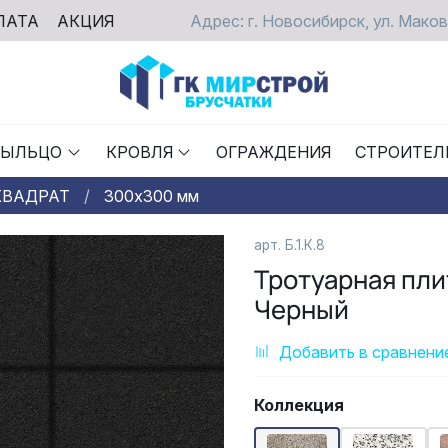
ЛАТА
АКЦИЯ
Адрес: г. Новосибирск, ул. Маков
РЫЛЬЦО
КРОВЛЯ
ОГРАЖДЕНИЯ
СТРОИТЕЛ
КВАДРАТ
300х300 мм
арт.
Б.1.К.8
Тротуарная пли
Черный
Добавить в сравнени
Коллекция