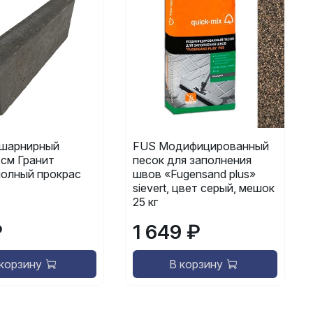
шарнирный
FUS Модифицированный
 см Гранит
песок для заполнения
полный прокрас
швов «Fugensand plus»
sievert, цвет серый, мешок
25 кг
₽
1 649 ₽
 корзину
В корзину