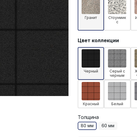
Гранит
Стоунмик
с
Цвет коллекции
Черный
Серый с
черным
Красный
Белый
Толщина
80 мм
60 мм