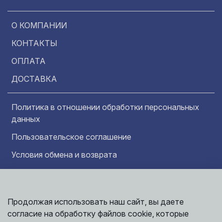
О КОМПАНИИ
КОНТАКТЫ
ОПЛАТА
ДОСТАВКА
Политика в отношении обработки персональных
данных
Пользовательское соглашение
Условия обмена и возврата
Обратная связь
Продолжая использовать наш сайт, вы даете
Информация представленная на сайте
Политика
носит исключительно ознакомительный
согласие на обработку файлов cookie, которые
обработки
характер и ни при каких условиях не может
данных