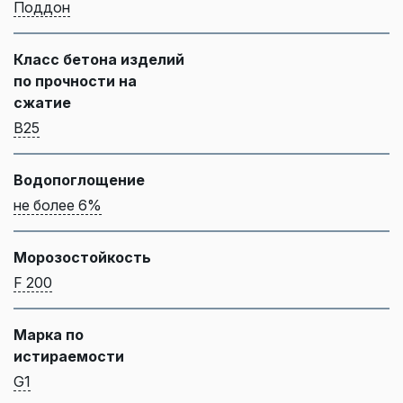
Поддон
Класс бетона изделий
по прочности на
сжатие
B25
Водопоглощение
не более 6%
Морозостойкость
F 200
Марка по
истираемости
G1