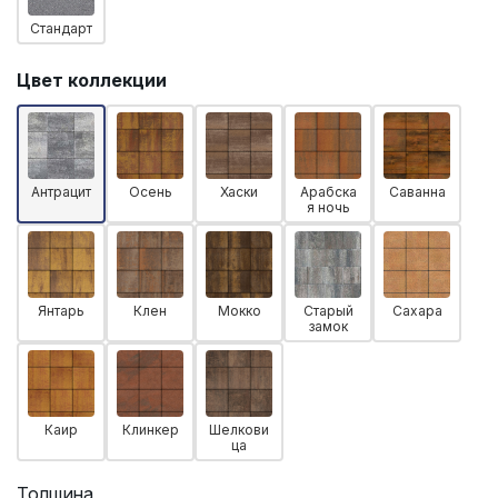
Стандарт
Цвет коллекции
Антрацит
Осень
Хаски
Арабска
Саванна
я ночь
Янтарь
Клен
Мокко
Старый
Сахара
замок
Каир
Клинкер
Шелкови
ца
Толщина