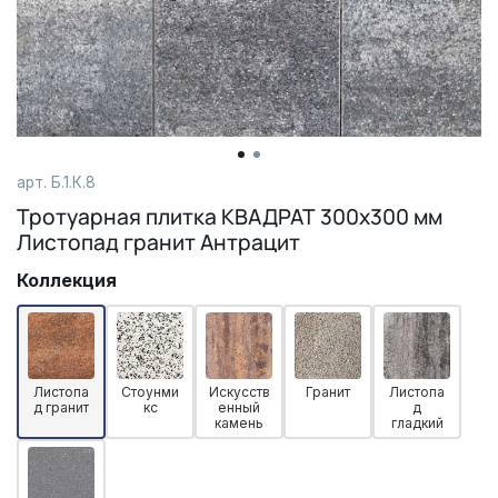
арт.
Б.1.К.8
Тротуарная плитка КВАДРАТ 300х300 мм
Листопад гранит Антрацит
Коллекция
Листопа
Стоунми
Искусств
Гранит
Листопа
д гранит
кс
енный
д
камень
гладкий