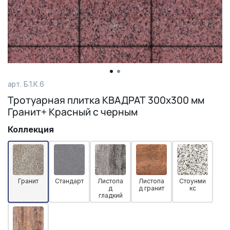
арт.
Б.1.К.6
Тротуарная плитка КВАДРАТ 300х300 мм
Гранит+ Красный с черным
Коллекция
Гранит
Стандарт
Листопа
Листопа
Стоунми
д
д гранит
кс
гладкий