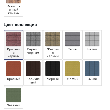
Искусств
енный
камень
Цвет коллекции
Красный
Серый с
Желтый
Серый
Белый
с
черным
с
черным
черным
Красный
Коричне
Черный
Желтый
Синий
вый
Зеленый