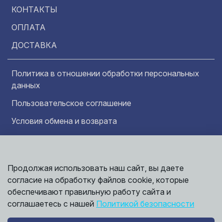
КОНТАКТЫ
ОПЛАТА
ДОСТАВКА
Политика в отношении обработки персональных
данных
Пользовательское соглашение
Условия обмена и возврата
Обратная связь
Продолжая использовать наш сайт, вы даете
Информация представленная на сайте
Политика
носит исключительно ознакомительный
согласие на обработку файлов cookie, которые
обработки
характер и ни при каких условиях не может
данных
обеспечивают правильную работу сайта и
считаться публичной офертой. Точные
©
соглашаетесь с нашей
Политикой безопасности
сведения о ценах, условиях продажи и
2026,
Мирбрусчатки
доставки вы можете получить у наших