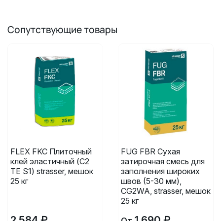
Сопутствующие товары
FLEX FKC Плиточный
FUG FBR Сухая
клей эластичный (C2
затирочная смесь для
TE S1) strasser, мешок
заполнения широких
25 кг
швов (5-30 мм),
CG2WA, strasser, мешок
25 кг
2 584 ₽
1 690 ₽
От