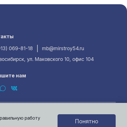
такты
913) 069-81-18
mb@mirstroy54.ru
овосибирск, ул. Маковского 10, офис 104
ишите нам
характер и ни при каких условиях не может считаться публичной
е получить у наших менеджеров.
правильную работу
Понятно