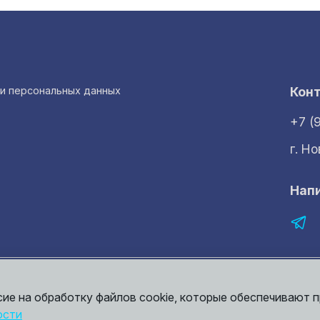
ки персональных данных
Кон
+7 (
г. Н
Нап
рмация представленная на сайте носит исключительно ознакомительный 
той. Точные сведения о ценах, условиях продажи и доставки вы может
сие на обработку файлов cookie, которые обеспечивают 
ости