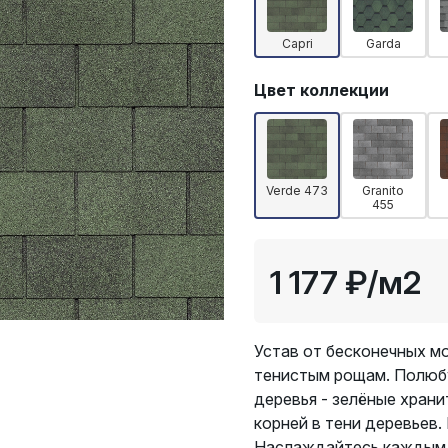
Capri
Garda
Цвет коллекции
Verde 473
Granito
455
1 177 ₽
/м2
Устав от бесконечных мо
тенистым рощам. Полюбу
деревья - зелёные храни
корней в тени деревьев.
Наслаждайтесь каждым е