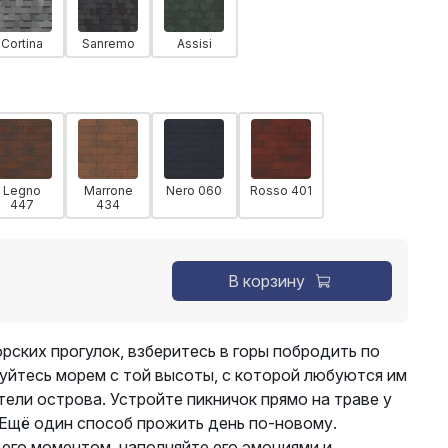
Cortina
Sanremo
Assisi
Legno
Marrone
Nero 060
Rosso 401
447
434
В корзину
рских прогулок, взберитесь в горы побродить по
йтесь морем с той высоты, с которой любуются им
тели острова. Устройте пикничок прямо на траве у
 Ещё один способ прожить день по-новому.
го моментом, наполняйте его эмоциями и