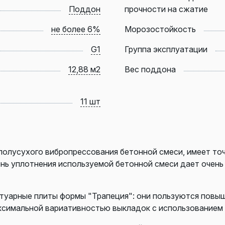
Поддон
прочности на сжатие
не более 6%
Морозостойкость
G1
Группа эксплуатации
12,88 м2
Вес поддона
11 шт
олусухого вибропрессования бетонной смеси, имеет то
ень уплотнения используемой бетонной смеси дает очен
туарные плиты формы "Трапеция": они пользуются повы
аксимальной вариативностью выкладок с использованием