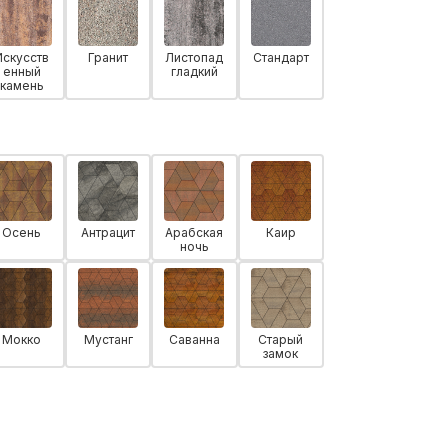
Искусств
Гранит
Листопад
Стандарт
енный
гладкий
камень
Осень
Антрацит
Арабская
Каир
ночь
Мокко
Мустанг
Саванна
Старый
замок