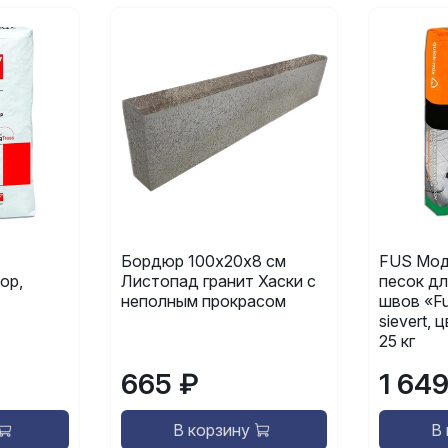
Бордюр 100х20х8 см
FUS Мод
ор,
Листопад гранит Хаски с
песок дл
неполным прокрасом
швов «Fu
sievert,
25 кг
665 ₽
1 64
В корзину
В