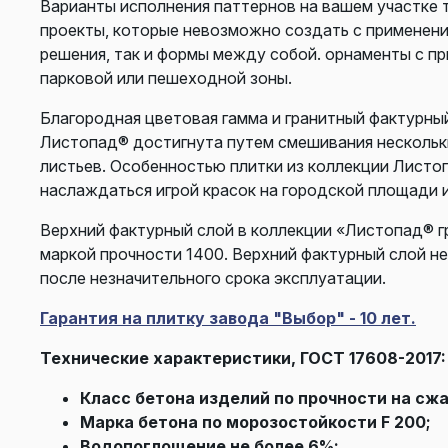
Варианты исполнения паттернов на вашем участке 
проекты, которые невозможно создать с применени
решения, так и формы между собой. орнаменты с п
парковой или пешеходной зоны.
Благородная цветовая гамма и гранитный фактурны
Листопад® достигнута путем смешивания нескольки
листьев. Особенностью плитки из коллекции Листо
наслаждаться игрой красок на городской площади 
Верхний фактурный слой в коллекции «Листопад® гр
маркой прочности 1400. Верхний фактурный слой не
после незначительного срока эксплуатации.
Гарантия на плитку завода "Выбор" - 10 лет.
Технические характеристики, ГОСТ 17608-2017:
Класс бетона изделий по прочности на сжа
Марка бетона по морозостойкости F 200;
Водопоглощение не более 6%;