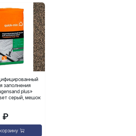
ифицированный
я заполнения
gensand plus»
 цвет серый, мешок
9 ₽
 корзину