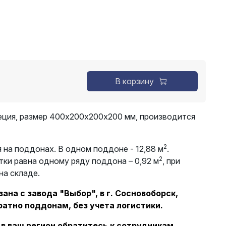
В корзину
еция, размер 400х200х200х200 мм, производится
2
 на поддонах. В одном поддоне - 12,88 м
.
2
тки равна одному ряду поддона – 0,92 м
, при
на складе.
ана с завода "Выбор", в г. Сосновоборск,
ратно поддонам, без учета логистики.
 в ваш регион обратитесь к сотрудникам