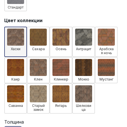
Стандарт
Цвет коллекции
Хаски
Сахара
Осень
Антрацит
Арабска
я ночь
Каир
Клен
Клинкер
Мокко
Мустанг
Саванна
Старый
Янтарь
Шелкови
замок
ца
Толщина