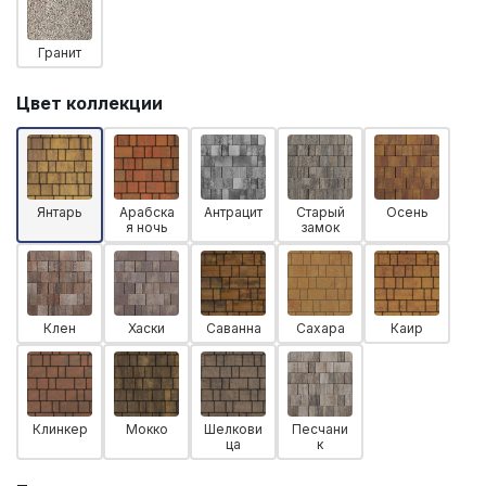
Гранит
Цвет коллекции
Янтарь
Арабска
Антрацит
Старый
Осень
я ночь
замок
Клен
Хаски
Саванна
Сахара
Каир
Клинкер
Мокко
Шелкови
Песчани
ца
к