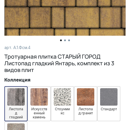
арт.
А.1.Фсм.4
Тротуарная плитка СТАРЫЙ ГОРОД
Листопад гладкий Янтарь, комплект из 3
видов плит
Коллекция
Листопа
Искусств
Стоунми
Листопа
Стандарт
д
енный
кс
д гранит
гладкий
камень