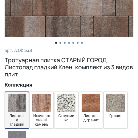
арт.
А.1.Фсм.4
Тротуарная плитка СТАРЫЙ ГОРОД
Листопад гладкий Клен, комплект из 3 видов
плит
Коллекция
Листопа
Искусств
Стоунми
Листопа
Гранит
д
енный
кс
д гранит
гладкий
камень