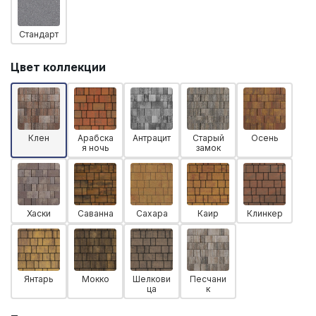
Стандарт
Цвет коллекции
Клен
Арабска
Антрацит
Старый
Осень
я ночь
замок
Хаски
Саванна
Сахара
Каир
Клинкер
Янтарь
Мокко
Шелкови
Песчани
ца
к