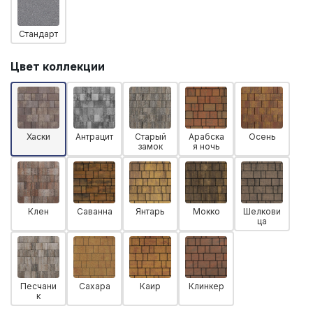
Стандарт
Цвет коллекции
Хаски
Антрацит
Старый
Арабска
Осень
замок
я ночь
Клен
Саванна
Янтарь
Мокко
Шелкови
ца
Песчани
Сахара
Каир
Клинкер
к