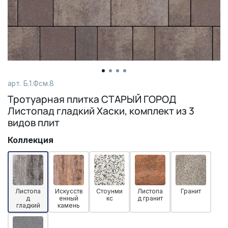
арт. Б.1.Фсм.8
Тротуарная плитка СТАРЫЙ ГОРОД
Листопад гладкий Хаски, комплект из 3
видов плит
Коллекция
Листопа
Искусств
Стоунми
Листопа
Гранит
д
енный
кс
д гранит
гладкий
камень