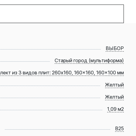
ВЫБОР
Старый город (мультиформа)
лект из 3 видов плит: 260x160, 160x160, 160x100 мм
Желтый
Желтый
1,09 м2
B25