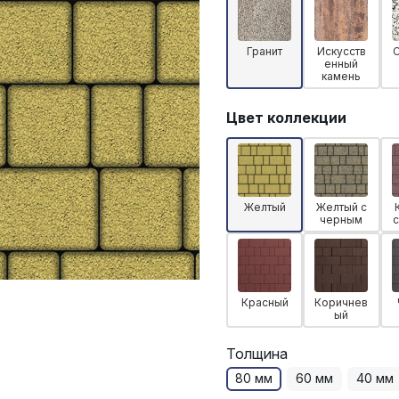
Гранит
Искусств
енный
камень
Цвет коллекции
Желтый
Желтый с
черным
Красный
Коричнев
ый
Толщина
80 мм
60 мм
40 мм