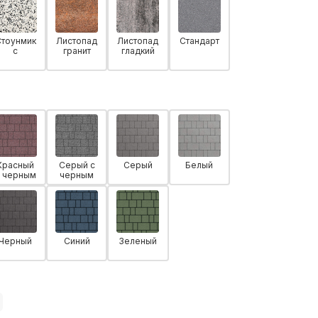
Стоунмик
Листопад
Листопад
Стандарт
с
гранит
гладкий
Красный
Серый с
Серый
Белый
с черным
черным
Черный
Синий
Зеленый