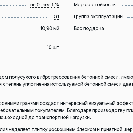
не более 6%
Морозостойкость
G1
Группа эксплуатации
10,90 м2
Вес поддона
10 шт
дом полусухого вибропрессования бетонной смеси, име
ая степень уплотнения используемой бетонной смеси дае
 ровными гранями создаст интересный визуальный эффек
ребовательным покупателям. Благодаря производству пл
пешеходной до транспортной нагрузки.
елия наделяет плитку роскошным блеском и приятной ше