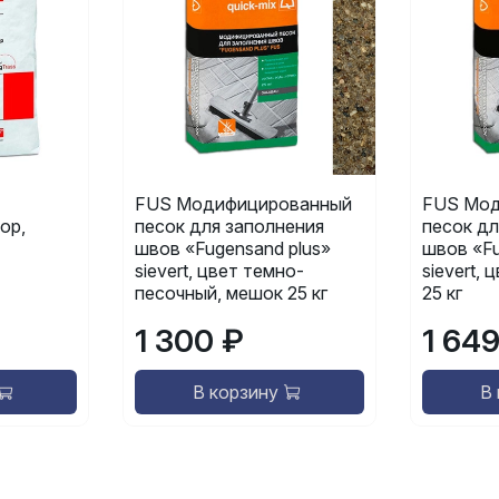
FUS Модифицированный
FUS Мод
ор,
песок для заполнения
песок дл
швов «Fugensand plus»
швов «Fu
sievert, цвет темно-
sievert,
песочный, мешок 25 кг
25 кг
1 300 ₽
1 64
В корзину
В