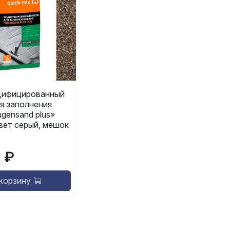
ифицированный
я заполнения
gensand plus»
 цвет серый, мешок
9 ₽
 корзину