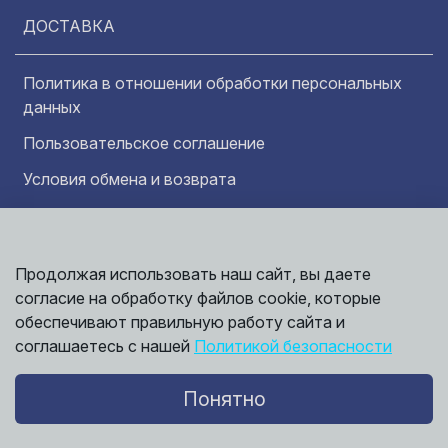
ДОСТАВКА
Политика в отношении обработки персональных
данных
Пользовательское соглашение
Условия обмена и возврата
Обратная связь
Продолжая использовать наш сайт, вы даете
Информация представленная на сайте
Политика
носит исключительно ознакомительный
согласие на обработку файлов cookie, которые
обработки
характер и ни при каких условиях не может
данных
обеспечивают правильную работу сайта и
считаться публичной офертой. Точные
©
соглашаетесь с нашей
Политикой безопасности
сведения о ценах, условиях продажи и
2026,
Мирбрусчатки
доставки вы можете получить у наших
менеджеров.
Понятно
Политика конфиденциальности