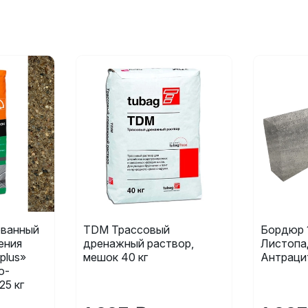
ванный
TDM Трассовый
Бордюр 
ения
дренажный раствор,
Листопа
plus»
мешок 40 кг
Антраци
о-
25 кг