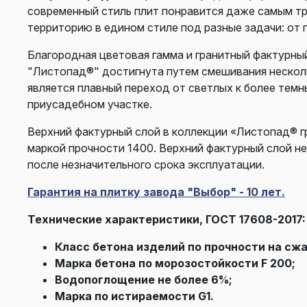
современный стиль плит понравится даже самым т
территорию в едином стиле под разные задачи: от 
Благородная цветовая гамма и гранитный фактурны
"Листопад®" достигнута путем смешивания несколь
является плавный переход от светлых к более тем
приусадебном участке.
Верхний фактурный слой в коллекции «Листопад® гр
маркой прочности 1400. Верхний фактурный слой не
после незначительного срока эксплуатации.
Гарантия на плитку завода "Выбор" - 10 лет.
Технические характеристики, ГОСТ 17608-2017:
Класс бетона изделий по прочности на сжа
Марка бетона по морозостойкости F 200;
Водопоглощение не более 6%;
Марка по истираемости G1.