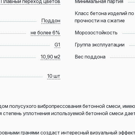
Плавный переход цветов
Минимальная партия
Класс бетона изделий по
Поддон
прочности на сжатие
не более 6%
Морозостойкость
G1
Группа эксплуатации
10,90 м2
Вес поддона
10 шт
дом полусухого вибропрессования бетонной смеси, име
ая степень уплотнения используемой бетонной смеси дае
 ровными гранями создаст интересный визуальный эффек