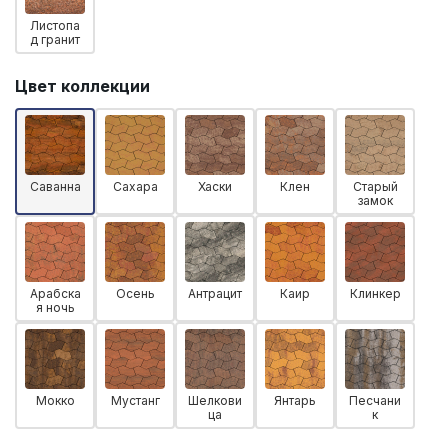
Листопа
д гранит
Цвет коллекции
Саванна
Сахара
Хаски
Клен
Старый
замок
Арабска
Осень
Антрацит
Каир
Клинкер
я ночь
Мокко
Мустанг
Шелкови
Янтарь
Песчани
ца
к