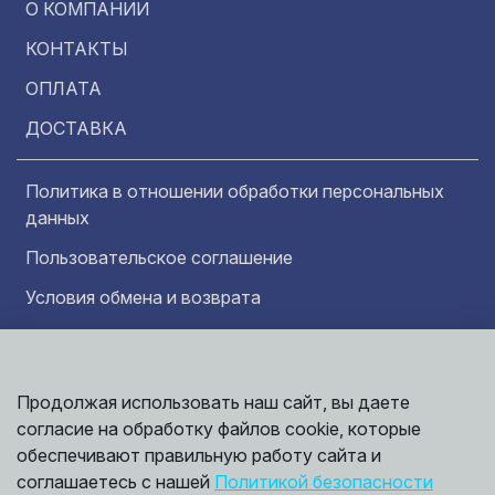
О КОМПАНИИ
КОНТАКТЫ
ОПЛАТА
ДОСТАВКА
Политика в отношении обработки персональных
данных
Пользовательское соглашение
Условия обмена и возврата
Обратная связь
Продолжая использовать наш сайт, вы даете
Информация представленная на сайте
Политика
носит исключительно ознакомительный
согласие на обработку файлов cookie, которые
обработки
характер и ни при каких условиях не может
данных
обеспечивают правильную работу сайта и
считаться публичной офертой. Точные
©
соглашаетесь с нашей
Политикой безопасности
сведения о ценах, условиях продажи и