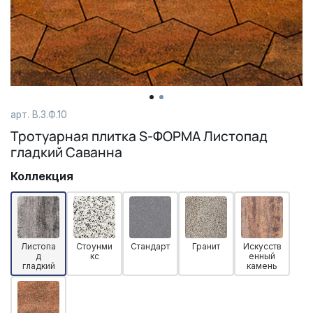
арт. В.3.Ф.10
Тротуарная плитка S-ФОРМА Листопад
гладкий Саванна
Коллекция
Листопа
Стоунми
Стандарт
Гранит
Искусств
д
кс
енный
гладкий
камень