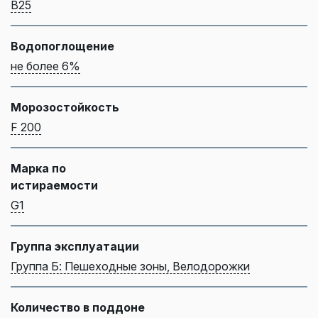
B25
Водопоглощение
не более 6%
Морозостойкость
F 200
Марка по
истираемости
G1
Группа эксплуатации
Группа Б: Пешеходные зоны, Велодорожки
Количество в поддоне