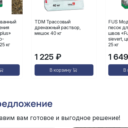
ванный
TDM Трассовый
FUS Мод
ения
дренажный раствор,
песок дл
plus»
мешок 40 кг
швов «Fu
о-
sievert,
25 кг
25 кг
1 225 ₽
1 64
В корзину
В
редложение
авим вам готовое и выгодное решение!