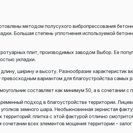
готовлены методом полусухого вибропрессования бетонн
ладки. Большая степень уплотнения используемой бетон
тротуарных плит, производимых заводом Выбор. Ее попу
ностью укладки.
длину, ширину и высоту. Разнообразие характеристик вк
у превосходным вариантом для благоустройства самых р
оугольник составляет как минимум 50, а в сочетании с 
ременный подход в благоустройстве территории. Лицев
х уголков земного шара. Необыкновенная зернистая фак
ерриторий: плитка с этой фактурой отлично смотрится к
 сочетании всех элементов мощения территории – залог