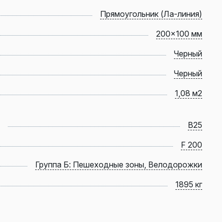
Прямоугольник (Ла-линия)
200x100 мм
Черный
Черный
1,08 м2
B25
F 200
Группа Б: Пешеходные зоны, Велодорожки
1895 кг