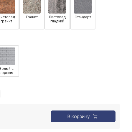
Листопад
Гранит
Листопад
Стандарт
гранит
гладкий
Белый с
черным
В корзину