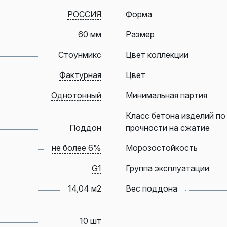
РОССИЯ
Форма
60 мм
Размер
Стоунмикс
Цвет коллекции
Фактурная
Цвет
Однотонный
Минимальная партия
Класс бетона изделий по
Поддон
прочности на сжатие
не более 6%
Морозостойкость
G1
Группа эксплуатации
14,04 м2
Вес поддона
10 шт