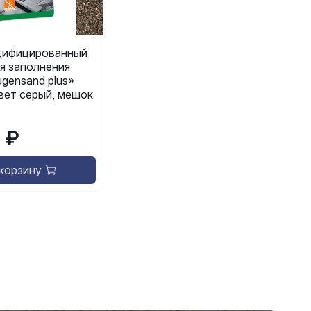
ифицированный
я заполнения
gensand plus»
 цвет серый, мешок
9 ₽
 корзину