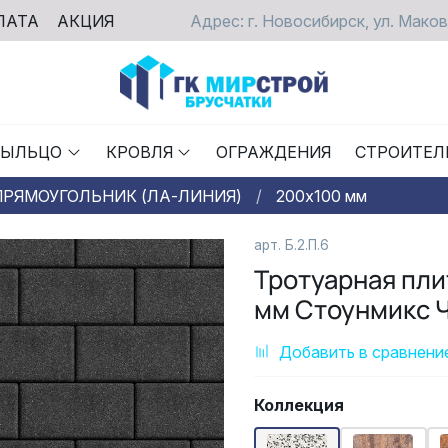
ЛАТА
АКЦИЯ
Адрес: г. Новосибирск, ул. Маков
РЫЛЬЦО
КРОВЛЯ
ОГРАЖДЕНИЯ
СТРОИТЕЛ
ПРЯМОУГОЛЬНИК (ЛА-ЛИНИЯ)
200х100 мм
арт.
Б.2.П.6
Тротуарная пл
мм Стоунмикс 
Добавить в сравнени
Коллекция