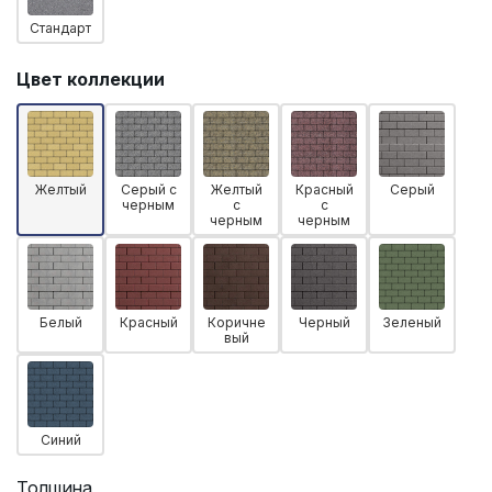
Стандарт
Цвет коллекции
Желтый
Серый с
Желтый
Красный
Серый
черным
с
с
черным
черным
Белый
Красный
Коричне
Черный
Зеленый
вый
Синий
Толщина