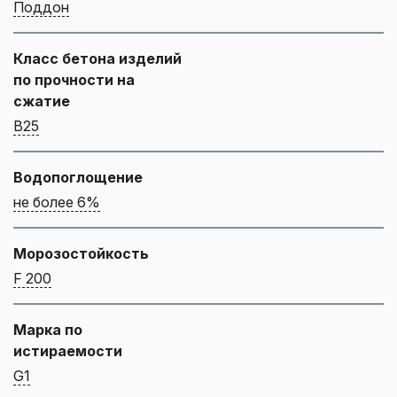
Поддон
Класс бетона изделий
по прочности на
сжатие
B25
Водопоглощение
не более 6%
Морозостойкость
F 200
Марка по
истираемости
G1