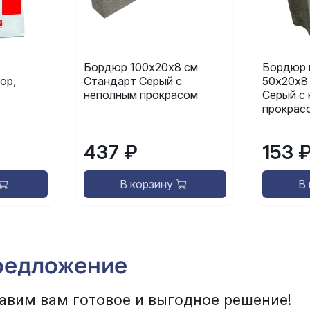
Бордюр 100х20х8 см
Бордюр 
ор,
Стандарт Серый с
50х20х8
неполным прокрасом
Серый с
прокрас
437 ₽
153 
В корзину
В
редложение
авим вам готовое и выгодное решение!