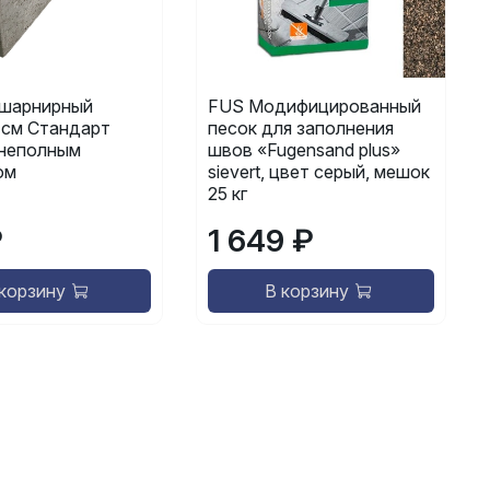
шарнирный
FUS Модифицированный
 см Стандарт
песок для заполнения
 неполным
швов «Fugensand plus»
ом
sievert, цвет серый, мешок
25 кг
₽
1 649 ₽
 корзину
В корзину