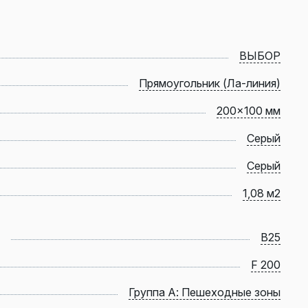
ВЫБОР
Прямоугольник (Ла-линия)
200x100 мм
Серый
Серый
1,08 м2
B25
F 200
Группа А: Пешеходные зоны