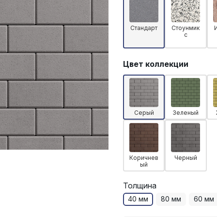
Стандарт
Стоунмик
с
Цвет коллекции
Серый
Зеленый
Коричнев
Черный
ый
Толщина
40 мм
80 мм
60 мм