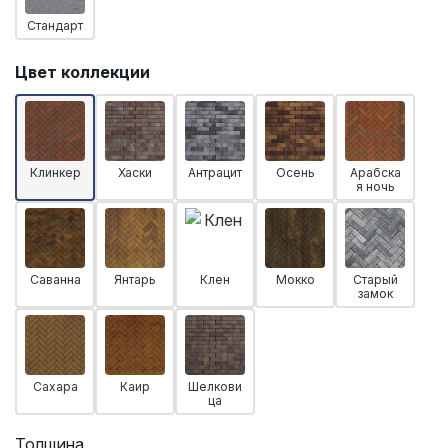
Стандарт
Цвет коллекции
Клинкер
Хаски
Антрацит
Осень
Арабска
я ночь
Саванна
Янтарь
Клен
Мокко
Старый
замок
Сахара
Каир
Шелкови
ца
Толщина