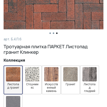
арт. Б.4.П.6
Тротуарная плитка ПАРКЕТ Листопад
гранит Клинкер
Коллекция
Листопа
Стоунми
Искусств
Гранит
Листопа
д гранит
кс
енный
д
камень
гладкий