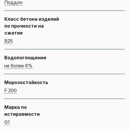
Поддон
Класс бетона изделий
по прочности на
сжатие
B25
Водопоглощение
не более 6%
Морозостойкость
F 200
Марка по
истираемости
G1