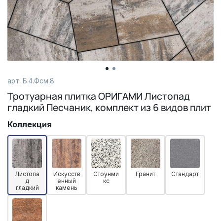
арт. Б.4.Фсм.8
Тротуарная плитка ОРИГАМИ Листопад
гладкий Песчаник, комплект из 6 видов плит
Коллекция
Листопа
Искусств
Стоунми
Гранит
Стандарт
д
енный
кс
гладкий
камень