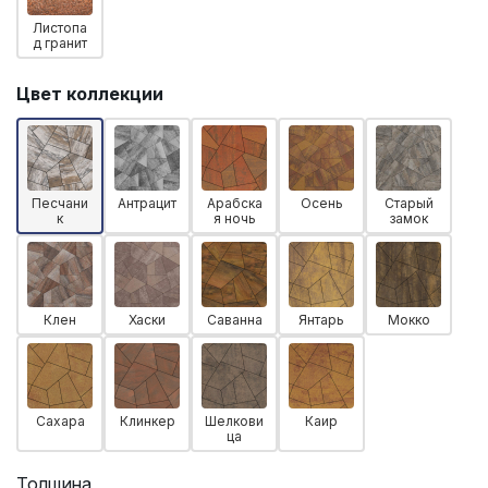
Листопа
д гранит
Цвет коллекции
Песчани
Антрацит
Арабска
Осень
Старый
к
я ночь
замок
Клен
Хаски
Саванна
Янтарь
Мокко
Сахара
Клинкер
Шелкови
Каир
ца
Толщина