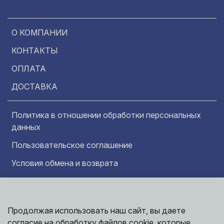
О КОМПАНИИ
КОНТАКТЫ
ОПЛАТА
ДОСТАВКА
Политика в отношении обработки персональных
данных
Пользовательское соглашение
Условия обмена и возврата
Обратная связь
Продолжая использовать наш сайт, вы даете
Информация представленная на сайте
Политика
носит исключительно ознакомительный
согласие на обработку файлов cookie, которые