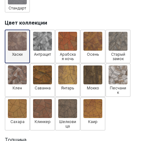
Стандарт
Цвет коллекции
Хаски
Антрацит
Арабска
Осень
Старый
я ночь
замок
Клен
Саванна
Янтарь
Мокко
Песчани
к
Сахара
Клинкер
Шелкови
Каир
ца
Толщина