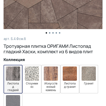
арт. Б.4.Фсм.8
Тротуарная плитка ОРИГАМИ Листопад
гладкий Хаски, комплект из 6 видов плит
Коллекция
Листопа
Стоунми
Искусств
Листопа
Гранит
д
кс
енный
д гранит
гладкий
камень