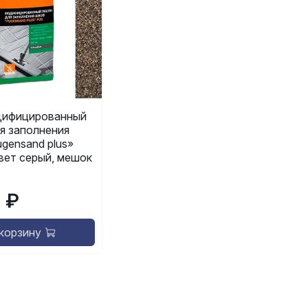
ифицированный
я заполнения
gensand plus»
 цвет серый, мешок
9 ₽
 корзину