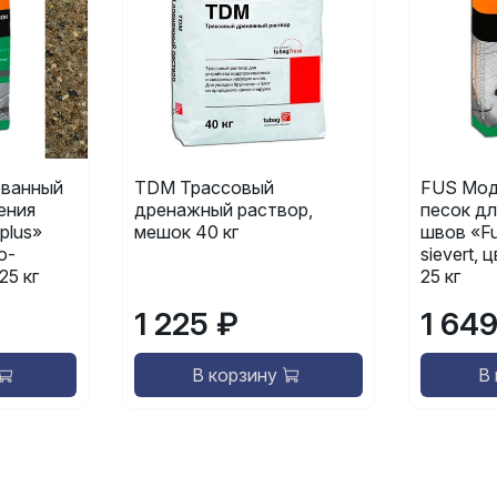
ванный
TDM Трассовый
FUS Мод
ения
дренажный раствор,
песок дл
plus»
мешок 40 кг
швов «Fu
о-
sievert,
25 кг
25 кг
1 225 ₽
1 64
В корзину
В