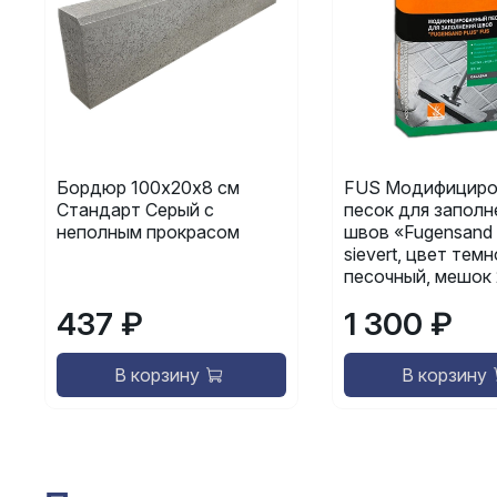
Бордюр 100х20х8 см
FUS Модифициро
Стандарт Серый с
песок для заполн
неполным прокрасом
швов «Fugensand 
sievert, цвет темн
песочный, мешок 
437 ₽
1 300 ₽
В корзину
В корзину