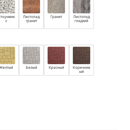
Стоунмик
Листопад
Гранит
Листопад
с
гранит
гладкий
Желтый
Белый
Красный
Коричнев
ый