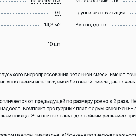
не более 6%
Морозостойкость
G1
Группа эксплуатации
14,3 м2
Вес поддона
10 шт
лусухого вибропрессования бетонной смеси, имеют точ
ень уплотнения используемой бетонной смеси дает очен
 отличается от предыдущей по размеру ровно в 2 раза. 
 надоест. Комплект тротуарных плит формы «Мюнхен» - 
елени плюща. Эти плиты станут достойным решением при
оком цветом диапазоне. «Мюнхен» подчеркнет важность