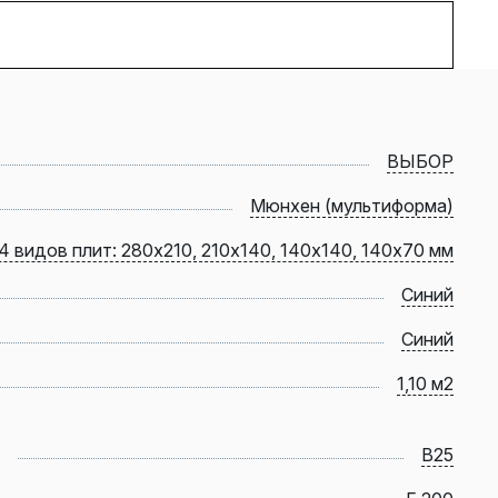
ВЫБОР
Мюнхен (мультиформа)
4 видов плит: 280х210, 210х140, 140х140, 140х70 мм
Синий
Синий
1,10 м2
B25