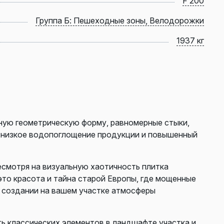
F 200
Группа Б: Пешеходные зоны, Велодорожки
1937 кг
ную геометрическую форму, равномерные стыки,
ь низкое водопоглощение продукции и повышенный
Несмотря на визуальную хаотичность плитка
это красота и тайна старой Европы, где мощенные
 создании на вашем участке атмосферы
 классических элементов в ландшафте участка и