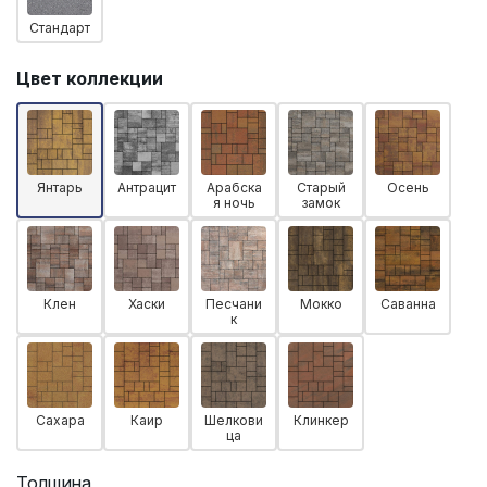
Стандарт
Цвет коллекции
Янтарь
Антрацит
Арабска
Старый
Осень
я ночь
замок
Клен
Хаски
Песчани
Мокко
Саванна
к
Сахара
Каир
Шелкови
Клинкер
ца
Толщина