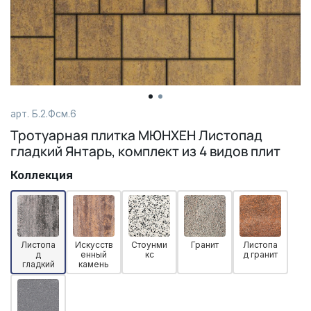
арт. Б.2.Фсм.6
Тротуарная плитка МЮНХЕН Листопад
гладкий Янтарь, комплект из 4 видов плит
Коллекция
Листопа
Искусств
Стоунми
Гранит
Листопа
д
енный
кс
д гранит
гладкий
камень