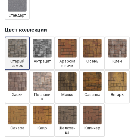
Стандарт
Цвет коллекции
Старый
Антрацит
Арабска
Осень
Клен
замок
я ночь
Хаски
Песчани
Мокко
Саванна
Янтарь
к
Сахара
Каир
Шелкови
Клинкер
ца