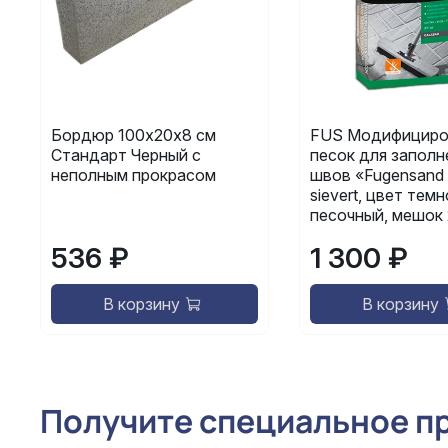
Бордюр 100х20х8 см
FUS Модифициро
Стандарт Черный с
песок для заполн
неполным прокрасом
швов «Fugensand 
sievert, цвет темн
песочный, мешок 
536 ₽
1 300 ₽
В корзину
В корзину
Получите специальное п