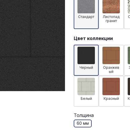
Стандарт
Листопад
гранит
Цвет коллекции
Черный
Оранжев
ый
Белый
Красный
К
Толщина
60 мм