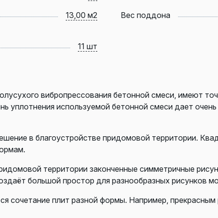
13,00 м2
Вес поддона
11 шт
олусухого вибропрессования бетонной смеси, имеют точ
ень уплотнения используемой бетонной смеси дает очен
ешение в благоустройстве придомовой территории. Ква
ормам.
ридомовой территории законченные симметричные рисунки
оздаёт большой простор для разнообразных рисунков м
ся сочетание плит разной формы. Например, прекрасным