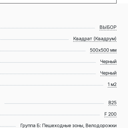
ВЫБОР
Квадрат (Квадрум)
500х500 мм
Черный
Черный
1 м2
B25
F 200
Группа Б: Пешеходные зоны, Велодорожки