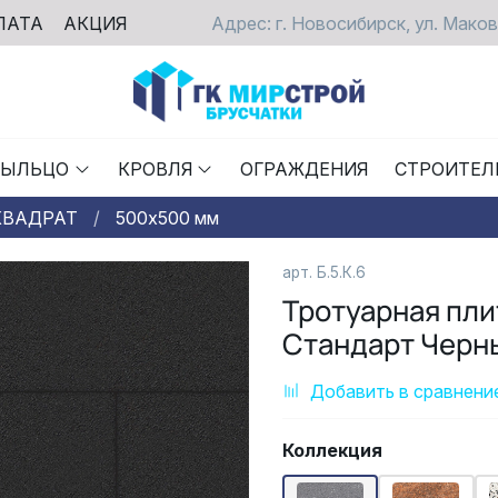
ЛАТА
АКЦИЯ
Адрес: г. Новосибирск, ул. Маков
РЫЛЬЦО
КРОВЛЯ
ОГРАЖДЕНИЯ
СТРОИТЕЛ
КВАДРАТ
500х500 мм
арт. Б.5.К.6
Тротуарная пл
Стандарт Черн
Добавить в сравнени
Коллекция