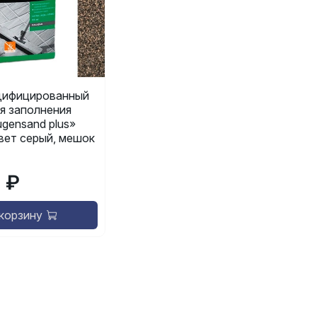
ифицированный
я заполнения
gensand plus»
 цвет серый, мешок
9 ₽
 корзину