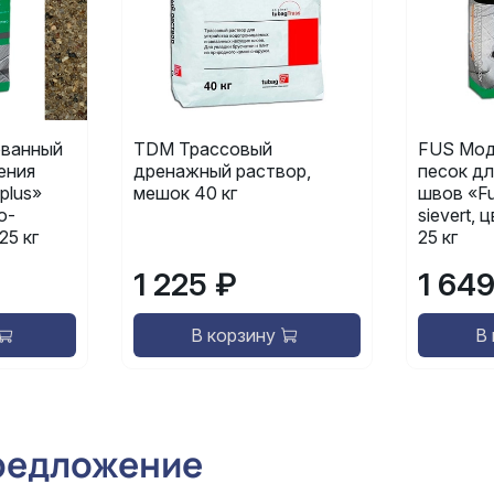
ванный
TDM Трассовый
FUS Мод
ения
дренажный раствор,
песок дл
plus»
мешок 40 кг
швов «Fu
о-
sievert,
25 кг
25 кг
1 225 ₽
1 64
В корзину
В
редложение