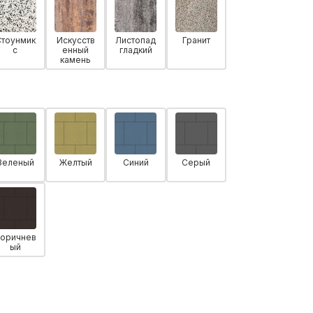
Стоунмик
Искусств
Листопад
Гранит
с
енный
гладкий
камень
Зеленый
Желтый
Синий
Серый
оричнев
ый