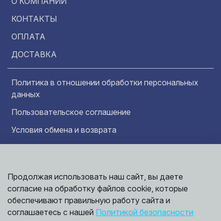
О КОМПАНИИ
КОНТАКТЫ
ОПЛАТА
ДОСТАВКА
Политика в отношении обработки персональных
данных
Пользовательское соглашение
Условия обмена и возврата
Обратная связь
Продолжая использовать наш сайт, вы даете
Информация представленная на сайте
Политика
носит исключительно ознакомительный
согласие на обработку файлов cookie, которые
обработки
характер и ни при каких условиях не может
данных
обеспечивают правильную работу сайта и
считаться публичной офертой. Точные
©
соглашаетесь с нашей
Политикой безопасности
сведения о ценах, условиях продажи и
2026,
Мирбрусчатки