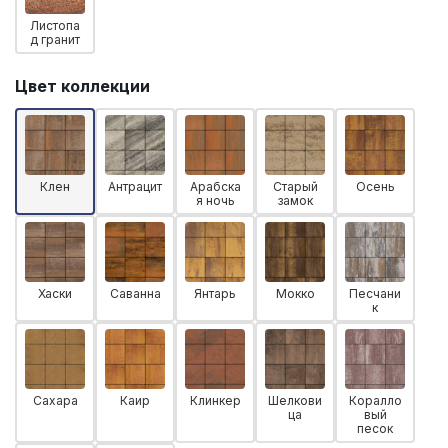
Листопа
д гранит
Цвет коллекции
Клен
Антрацит
Арабска
Старый
Осень
я ночь
замок
Хаски
Саванна
Янтарь
Мокко
Песчани
к
Сахара
Каир
Клинкер
Шелкови
Коралло
ца
вый
песок