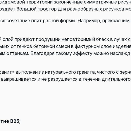
ридомовой территории законченные симметричные рисунки
оздаёт большой простор для разнообразных рисунков м
ся сочетание плит разной формы. Например, прекрасным
й слой придают продукции неповторимый блеск в лучах с
ких оттенков бетонной смеси в фактурном слое издели
ным оттенкам. Благодаря такому эффекту можно наслажда
анит» выполнен из натурального гранита, чистого с зер
 выкрашивается и не разрушается в течении длительного
тие В25;