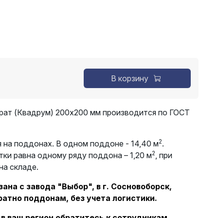
В корзину
рат (Квадрум) 200х200 мм производится по ГОСТ
2
 на поддонах. В одном поддоне - 14,40 м
.
2
ки равна одному ряду поддона – 1,20 м
, при
на складе.
ана с завода "Выбор", в г. Сосновоборск,
ратно поддонам, без учета логистики.
 в ваш регион обратитесь к сотрудникам