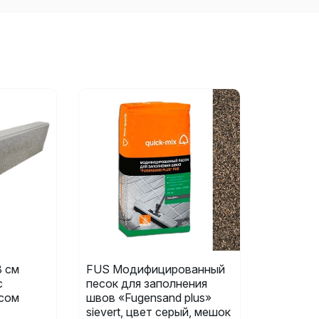
 см
FUS Модифицированный
с
песок для заполнения
сом
швов «Fugensand plus»
sievert, цвет серый, мешок