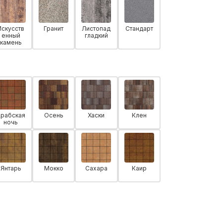
Искусств
Гранит
Листопад
Стандарт
енный
гладкий
камень
Арабская
Осень
Хаски
Клен
ночь
Янтарь
Мокко
Сахара
Каир