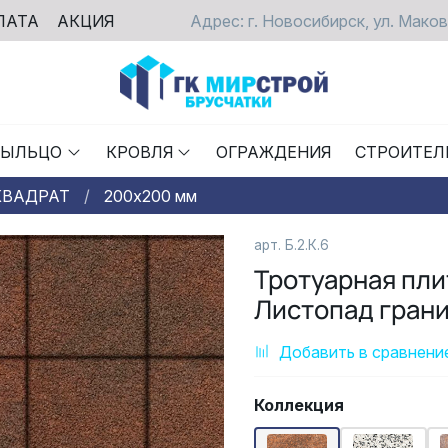
ЛАТА
АКЦИЯ
Адрес: г. Новосибирск, ул. Маков
РЫЛЬЦО
КРОВЛЯ
ОГРАЖДЕНИЯ
СТРОИТЕЛ
КВАДРАТ
200х200 мм
арт. Б.2.К.6
Тротуарная пл
Листопад грани
Добавить в сравнени
Коллекция