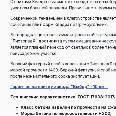
С плитами Квадрат вы сможете создать на вашей п
участкам большой площади. Правильность формы с
Современной тенденцией в благоустройстве являет
сочетание плит форм Квадрат и Прямоугольник.
Благородная цветовая гамма и гранитный фактурны
"Листопад®" достигнута путем смешивания несколь
является плавный переход от светлых к более тем
приусадебном участке.
Верхний фактурный слой в коллекции «Листопад® гр
маркой прочности 1400. Верхний фактурный слой не
после незначительного срока эксплуатации.
Гарантия на плитку завода "Выбор" - 10 лет.
Технические характеристики, ГОСТ 17608-2017:
Класс бетона изделий по прочности на сжа
Марка бетона по морозостойкости F 200;