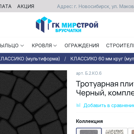
ЛАТА
АКЦИЯ
Адрес: г. Новосибирск, ул. Маков
РЫЛЬЦО
КРОВЛЯ
ОГРАЖДЕНИЯ
СТРОИТЕЛ
КЛАССИКО (мультиформа)
КЛАССИКО 60 мм круг (му
арт. Б.2.КО.6
Тротуарная пли
Черный, компле
Добавить в сравнени
Коллекция