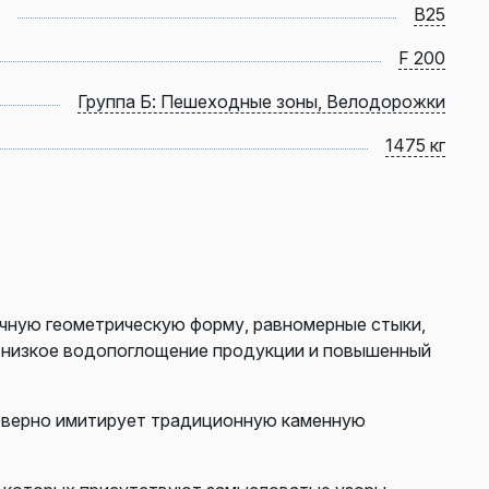
B25
F 200
Группа Б: Пешеходные зоны, Велодорожки
1475 кг
чную геометрическую форму, равномерные стыки,
ь низкое водопоглощение продукции и повышенный
товерно имитирует традиционную каменную