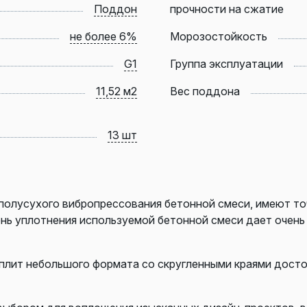
Поддон
прочности на сжатие
не более 6%
Морозостойкость
G1
Группа эксплуатации
11,52 м2
Вес поддона
13 шт
полусухого вибропрессования бетонной смеси, имеют то
ень уплотнения используемой бетонной смеси дает очен
в плит небольшого формата со скругленными краями дос