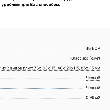
 удобным для Вас способом.
ВЫБОР
Классико (круг)
 из 3 видов плит: 73х103х115, 48х120х115, 86х115 мм
Черный
Черный
0,96 м2