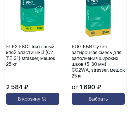
FLEX FKC Плиточный
FUG FBR Сухая
клей эластичный (C2
затирочная смесь для
TE S1) strasser, мешок
заполнения широких
25 кг
швов (5-30 мм),
CG2WA, strasser, мешок
25 кг
2 584 ₽
1 690 ₽
От
В корзину
Выбрать