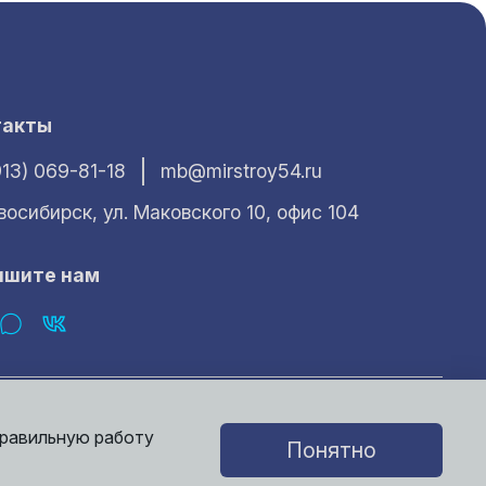
такты
913) 069-81-18
mb@mirstroy54.ru
овосибирск, ул. Маковского 10, офис 104
ишите нам
характер и ни при каких условиях не может считаться публичной
е получить у наших менеджеров.
правильную работу
Понятно