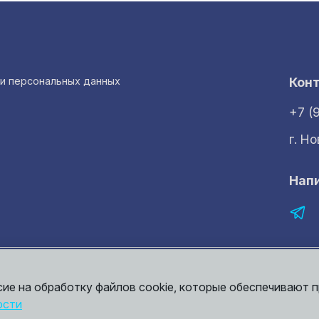
ки персональных данных
Кон
+7 (
г. Н
Нап
рмация представленная на сайте носит исключительно ознакомительный 
той. Точные сведения о ценах, условиях продажи и доставки вы может
сие на обработку файлов cookie, которые обеспечивают 
ости
итика конфиденциальности