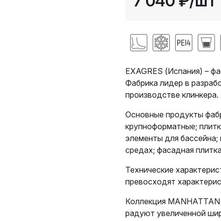
7 040 ₽
/шт
EXAGRES (Испания) – фа
Фабрика лидер в разраб
производстве клинкера.
Основные продукты фабри
крупноформатные;
плитк
элементы для бассейна;
средах; фасадная плитка
Технические характерис
превосходят характерис
Коллекция MANHATTAN о
радуют увеличенной шир