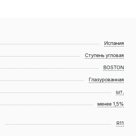
Испания
Ступень угловая
BOSTON
Глазурованная
шт.
менее 1,5%
R11