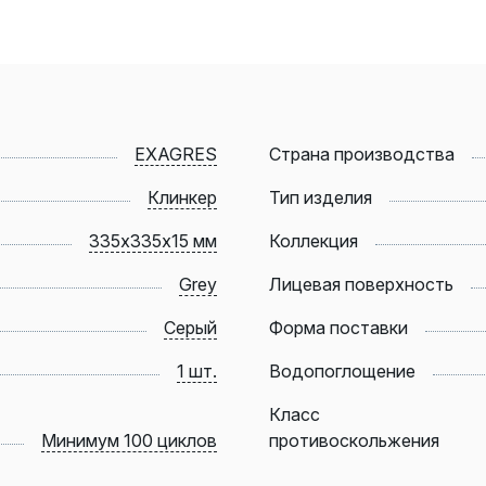
EXAGRES
Страна производства
Клинкер
Тип изделия
335х335х15 мм
Коллекция
Grey
Лицевая поверхность
Серый
Форма поставки
1 шт.
Водопоглощение
Класс
Минимум 100 циклов
противоскольжения