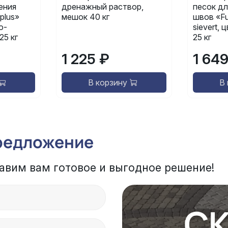
ения
дренажный раствор,
песок дл
plus»
мешок 40 кг
швов «Fu
о-
sievert,
25 кг
25 кг
1 225 ₽
1 64
В корзину
В
редложение
авим вам готовое и выгодное решение!