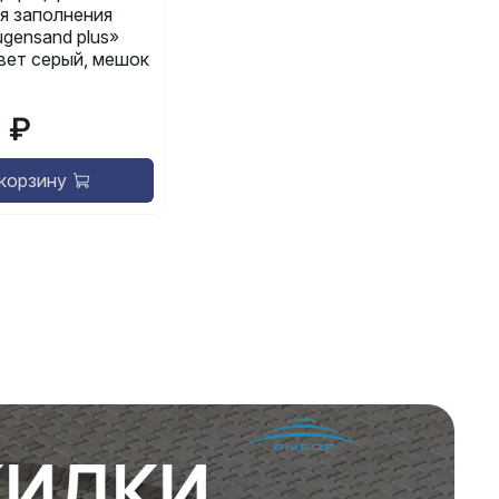
я заполнения
gensand plus»
 цвет серый, мешок
9 ₽
 корзину