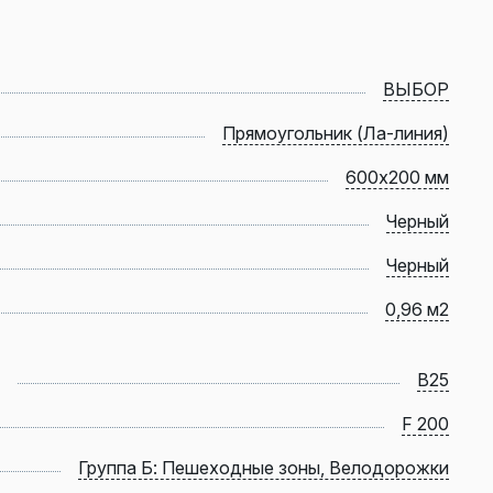
ВЫБОР
Прямоугольник (Ла-линия)
600х200 мм
Черный
Черный
0,96 м2
B25
F 200
Группа Б: Пешеходные зоны, Велодорожки