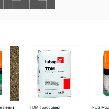
ванный
TDM Трассовый
FUS Мод