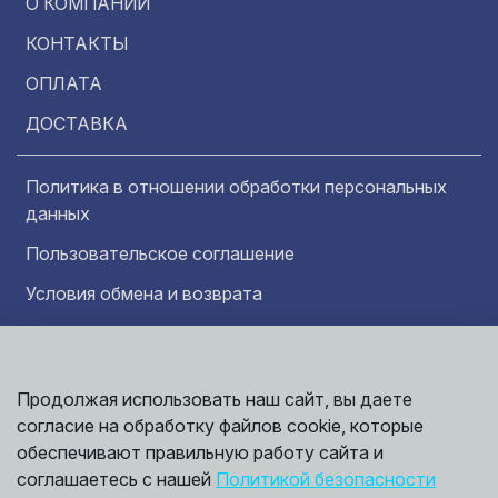
О КОМПАНИИ
КОНТАКТЫ
ОПЛАТА
ДОСТАВКА
Политика в отношении обработки персональных
данных
Пользовательское соглашение
Условия обмена и возврата
Обратная связь
Продолжая использовать наш сайт, вы даете
Информация представленная на сайте
носит исключительно ознакомительный
согласие на обработку файлов cookie, которые
характер и ни при каких условиях не может
обеспечивают правильную работу сайта и
считаться публичной офертой. Точные
©
соглашаетесь с нашей
Политикой безопасности
сведения о ценах, условиях продажи и
2026,
Мирбрусчатки