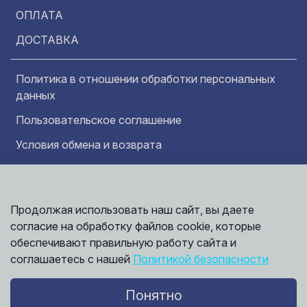
ОПЛАТА
ДОСТАВКА
Политика в отношении обработки персональных
данных
Пользовательское соглашение
Условия обмена и возврата
Обратная связь
Продолжая использовать наш сайт, вы даете
Информация представленная на сайте
носит исключительно ознакомительный
согласие на обработку файлов cookie, которые
характер и ни при каких условиях не может
обеспечивают правильную работу сайта и
считаться публичной офертой. Точные
©
соглашаетесь с нашей
Политикой безопасности
сведения о ценах, условиях продажи и
2026,
Мирбрусчатки
доставки вы можете получить у наших
менеджеров.
Понятно