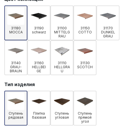
31180
31190
31100
31150
31170
MOCCA
schwarz
MITTELG
COTTO
DUNKEL
RAU
GRAU
31140
31160
31110
31130
GRAU-
HELLBEI
HELLGRA
SCOTCH
BRAUN
GE
U
Тип изделия
Ступень
Плитка
Ступень
Ступень
рядовая
базовая
угловая
прямой
угол