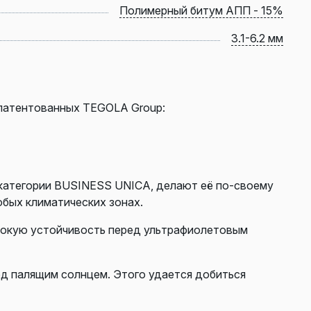
Полимерный битум АПП - 15%
3.1-6.2 мм
апатентованных TEGOLA Group:
 категории BUSINESS UNICA, делают её по-своему
юбых климатических зонах.
сокую устойчивость перед ультрафиолетовым
од палящим солнцем. Этого удается добиться