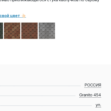
вой цвет 👆🏻
РОССИЯ
Granito 454
уп.