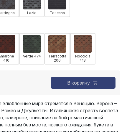
Sardegna
Lazio
Toscana
Amarone
Verde 474
Terracotta
Nocciola
410
206
418
В корзину
е влюбленные мира стремятся в Венецию. Верона –
 Ромео и Джульетты. Итальянская страсть воспета
 Но, наверное, описание любой романтической
е полным без моста, пылкого ожидания, букета в
пливо приближающегося стука каблучков по серому