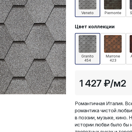
Veneto
Piemonte
Цвет коллекции
Granito
Marrone
454
423
1 427 ₽
/м2
Романтичная Италия. Вс
романтика чистой любви
в поэзии, музыке, кино.
истории любви было бы н
трепетных руках и торо