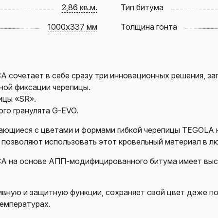
2,86 кв.м.
Тип битума
1000х337 мм
Толщина гонта
A сочетает в себе сразу три инновационных решения, з
ной фиксации черепицы.
ицы «SR».
го гранулята G-EVO.
кающиеся с цветами и формами гибкой черепицы TEGOLA
и позволяют использовать этот кровельный материал в л
CA на основе АПП-модифицированного битума имеет вы
ивную и защитную функции, сохраняет свой цвет даже п
температурах.