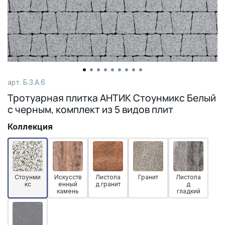
арт. Б.3.А.6
Тротуарная плитка АНТИК Стоунмикс Белый
с черным, комплект из 5 видов плит
Коллекция
Стоунми
Искусств
Листопа
Гранит
Листопа
кс
енный
д гранит
д
камень
гладкий