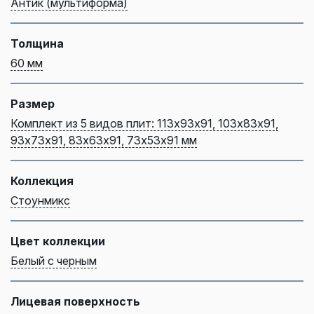
Антик (мультиформа)
Толщина
60 мм
Размер
Комплект из 5 видов плит: 113х93х91, 103х83х91,
93х73х91, 83х63х91, 73х53х91 мм
Коллекция
Стоунмикс
Цвет коллекции
Белый с черным
Лицевая поверхность