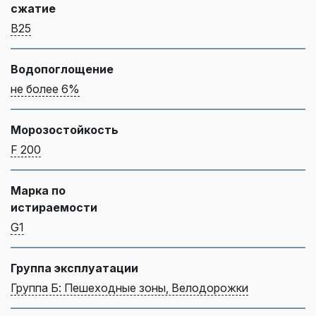
сжатие
B25
Водопоглощение
не более 6%
Морозостойкость
F 200
Марка по
истираемости
G1
Группа эксплуатации
Группа Б: Пешеходные зоны, Велодорожки