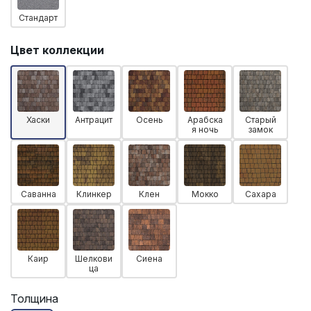
Стандарт
Цвет коллекции
Хаски
Антрацит
Осень
Арабска
Старый
я ночь
замок
Саванна
Клинкер
Клен
Мокко
Сахара
Каир
Шелкови
Сиена
ца
Толщина