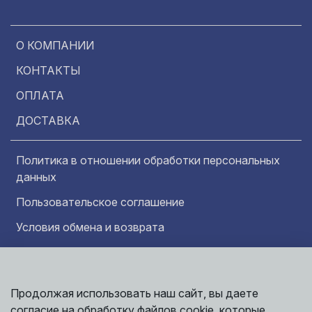
О КОМПАНИИ
КОНТАКТЫ
ОПЛАТА
ДОСТАВКА
Политика в отношении обработки персональных
данных
Пользовательское соглашение
Условия обмена и возврата
Обратная связь
Продолжая использовать наш сайт, вы даете
Информация представленная на сайте
Политика
носит исключительно ознакомительный
согласие на обработку файлов cookie, которые