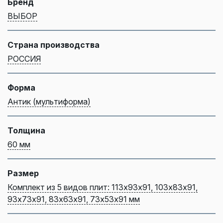
Бренд
ВЫБОР
Страна производства
РОССИЯ
Форма
Антик (мультиформа)
Толщина
60 мм
Размер
Комплект из 5 видов плит: 113х93х91, 103х83х91,
93х73х91, 83х63х91, 73х53х91 мм