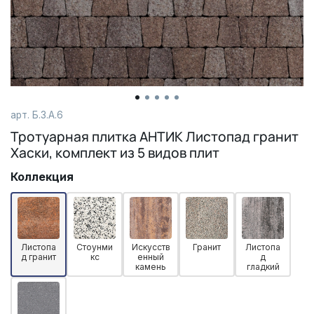
арт. Б.3.А.6
Тротуарная плитка АНТИК Листопад гранит
Хаски, комплект из 5 видов плит
Коллекция
Листопа
Стоунми
Искусств
Гранит
Листопа
д гранит
кс
енный
д
камень
гладкий