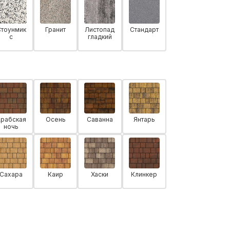
Стоунмик
Гранит
Листопад
Стандарт
с
гладкий
Арабская
Осень
Саванна
Янтарь
ночь
Сахара
Каир
Хаски
Клинкер