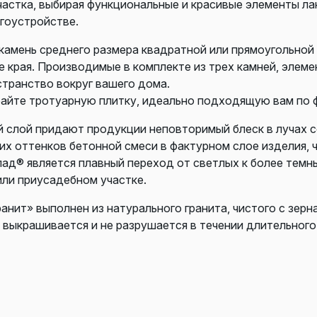
частка, выбирая функциональные и красивые элементы л
агоустройстве.
камень среднего размера квадратной или прямоугольной
е края. Производимые в комплекте из трех камней, элем
странство вокруг вашего дома.
райте тротуарную плитку, идеально подходящую вам по 
й слой придают продукции неповторимый блеск в лучах с
х оттенков бетонной смеси в фактурном слое изделия, 
пад® является плавный переход от светлых к более тем
или приусадебном участке.
анит» выполнен из натурального гранита, чистого с зерн
 выкрашивается и не разрушается в течении длительного