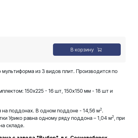
В корзину
о мультиформа из 3 видов плит. Производится по
плектом: 150х225 - 16 шт, 150х150 мм - 18 шт и
2
 на поддонах. В одном поддоне - 14,56 м
.
2
тки Урико равна одному ряду поддона – 1,04 м
, при
на складе.
ана с завода "Выбор", в г. Сосновоборск,