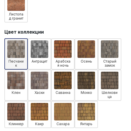
Листопа
д гранит
Цвет коллекции
Песчани
Антрацит
Арабска
Осень
Старый
к
я ночь
замок
Клен
Хаски
Саванна
Мокко
Шелкови
ца
Клинкер
Каир
Сахара
Янтарь