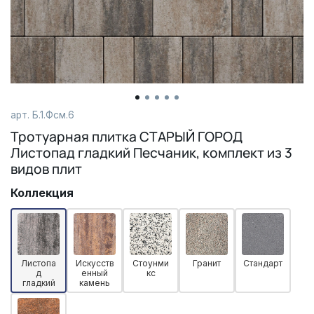
арт.
Б.1.Фсм.6
Тротуарная плитка СТАРЫЙ ГОРОД
Листопад гладкий Песчаник, комплект из 3
видов плит
Коллекция
Листопа
Искусств
Стоунми
Гранит
Стандарт
д
енный
кс
гладкий
камень