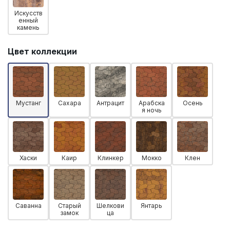
Искусств
енный
камень
Цвет коллекции
Мустанг
Сахара
Антрацит
Арабска
Осень
я ночь
Хаски
Каир
Клинкер
Мокко
Клен
Саванна
Старый
Шелкови
Янтарь
замок
ца