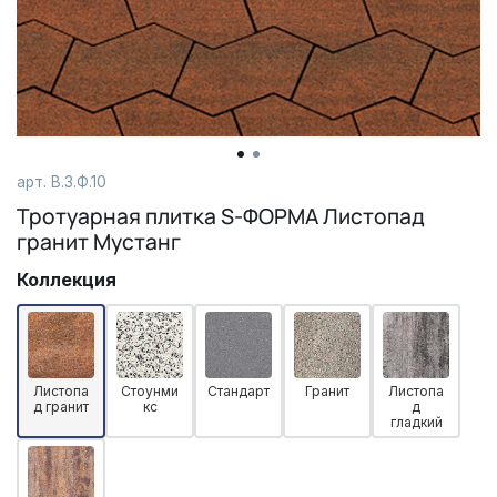
арт. В.3.Ф.10
Тротуарная плитка S-ФОРМА Листопад
гранит Мустанг
Коллекция
Листопа
Стоунми
Стандарт
Гранит
Листопа
д гранит
кс
д
гладкий