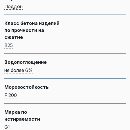
Поддон
Класс бетона изделий
по прочности на
сжатие
B25
Водопоглощение
не более 6%
Морозостойкость
F 200
Марка по
истираемости
G1