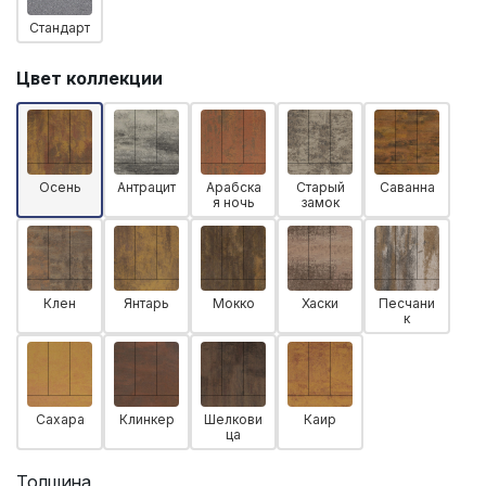
Стандарт
Цвет коллекции
Осень
Антрацит
Арабска
Старый
Саванна
я ночь
замок
Клен
Янтарь
Мокко
Хаски
Песчани
к
Сахара
Клинкер
Шелкови
Каир
ца
Толщина