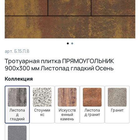
арт. Б.15.П.8
Тротуарная плитка ПРЯМОУГОЛЬНИК
900х300 мм Листопад гладкий Осень
Коллекция
Листопа
Стоунми
Искусств
Листопа
Гранит
д
кс
енный
д гранит
гладкий
камень