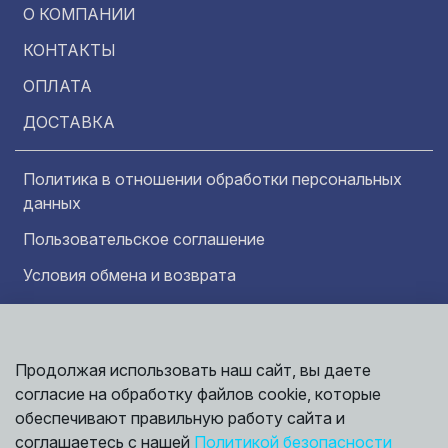
О КОМПАНИИ
КОНТАКТЫ
ОПЛАТА
ДОСТАВКА
Политика в отношении обработки персональных
данных
Пользовательское соглашение
Условия обмена и возврата
Обратная связь
Продолжая использовать наш сайт, вы даете
Информация представленная на сайте
Политика
носит исключительно ознакомительный
согласие на обработку файлов cookie, которые
обработки
характер и ни при каких условиях не может
данных
обеспечивают правильную работу сайта и
считаться публичной офертой. Точные
©
соглашаетесь с нашей
Политикой безопасности
сведения о ценах, условиях продажи и