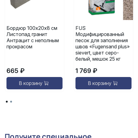
Бордюр 100х20х8 см
FUS
Листопад гранит
Модифицированный
Антрацит с неполным
песок для заполнения
прокрасом
швов «Fugensand plus»
sievert, цвет серо-
белый, мешок 25 кг
665 ₽
1 769 ₽
В корзину
В корзину
Получите специальное