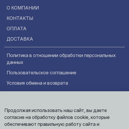
О КОМПАНИИ
КОНТАКТЫ
ОПЛАТА
ДОСТАВКА
Политика в отношении обработки персональных
данных
Пользовательское соглашение
Условия обмена и возврата
Обратная связь
Продолжая использовать наш сайт, вы даете
Информация представленная на сайте
Политика
носит исключительно ознакомительный
согласие на обработку файлов cookie, которые
обработки
характер и ни при каких условиях не может
данных
обеспечивают правильную работу сайта и
считаться публичной офертой. Точные