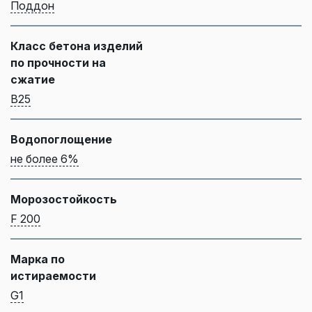
Поддон
Класс бетона изделий
по прочности на
сжатие
B25
Водопоглощение
не более 6%
Морозостойкость
F 200
Марка по
истираемости
G1