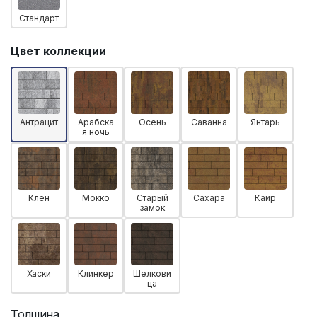
Стандарт
Цвет коллекции
Антрацит
Арабска
Осень
Саванна
Янтарь
я ночь
Клен
Мокко
Старый
Сахара
Каир
замок
Хаски
Клинкер
Шелкови
ца
Толщина