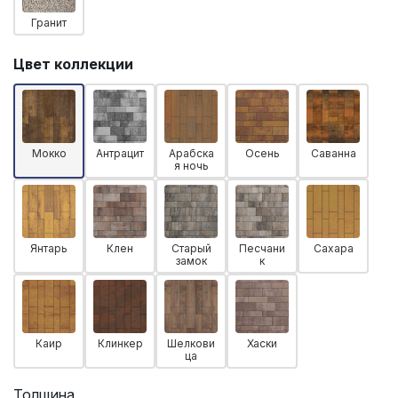
Гранит
Цвет коллекции
Мокко
Антрацит
Арабска
Осень
Саванна
я ночь
Янтарь
Клен
Старый
Песчани
Сахара
замок
к
Каир
Клинкер
Шелкови
Хаски
ца
Толщина