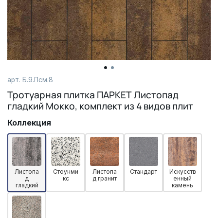
арт. Б.9.Псм.8
Тротуарная плитка ПАРКЕТ Листопад
гладкий Мокко, комплект из 4 видов плит
Коллекция
Листопа
Стоунми
Листопа
Стандарт
Искусств
д
кс
д гранит
енный
гладкий
камень