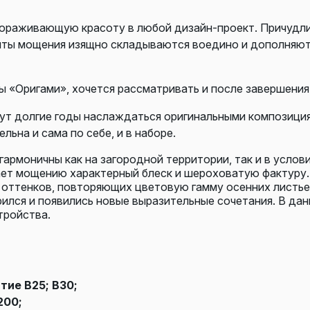
вораживающую красоту в любой дизайн-проект. Причудли
нты мощения изящно складываются воедино и дополняют д
 «Оригами», хочется рассматривать и после завершения
ут долгие годы наслаждаться оригинальными композиция
льна и сама по себе, и в наборе.
армоничны как на загородной территории, так и в услови
ает мощению характерный блеск и шероховатую фактуру.
 оттенков, повторяющих цветовую гамму осенних листьев
ился и появились новые выразительные сочетания. В да
тройства.
тие В25; В30;
200;