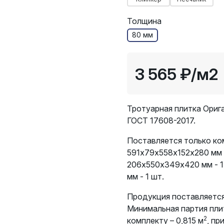
Толщина
80 мм
3 565 ₽
/м2
Тротуарная плитка Орига
ГОСТ 17608-2017.
Поставляется только ко
591х79х558х152х280 мм 
206х550х349х420 мм - 1
мм - 1 шт.
Продукция поставляется
Минимальная партия пли
2
комплекту – 0,815 м
, пр