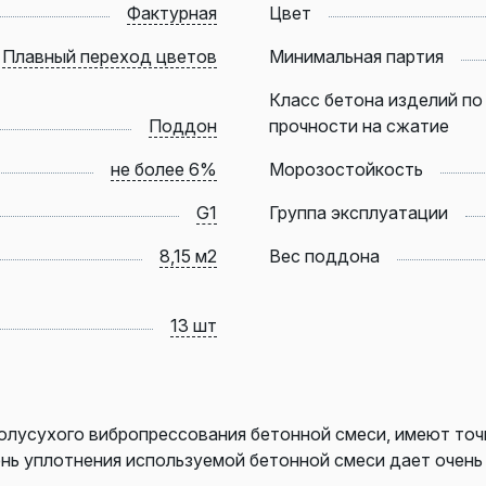
Фактурная
Цвет
Плавный переход цветов
Минимальная партия
Класс бетона изделий по
Поддон
прочности на сжатие
не более 6%
Морозостойкость
G1
Группа эксплуатации
8,15 м2
Вес поддона
13 шт
олусухого вибропрессования бетонной смеси, имеют точ
ень уплотнения используемой бетонной смеси дает очен