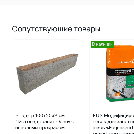
Сопутствующие товары
В наличии
Бордюр 100х20х8 см
FUS Модифициро
Листопад гранит Осень с
песок для заполн
неполным прокрасом
швов «Fugensand 
sievert, цвет темн