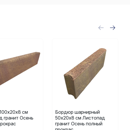
100х20х8 см
Бордюр шарнирный
д гранит Осень
50х20х8 см Листопад
прокрас
гранит Осень полный
прокрас