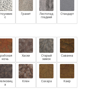
Стоунмик
Гранит
Листопад
Стандарт
с
гладкий
Арабская
Хаски
Старый
Саванна
ночь
замок
елковиц
Клен
Сахара
Каир
а