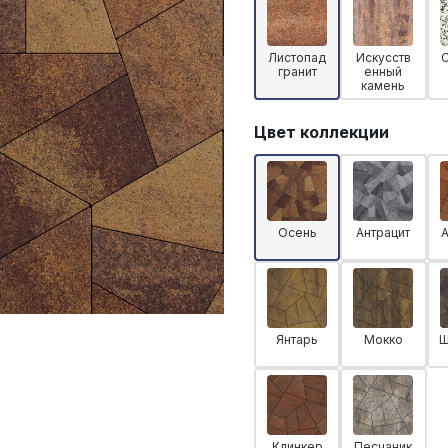
Листопад
Искусств
гранит
енный
камень
Цвет коллекции
Осень
Антрацит
Янтарь
Мокко
Ш
Клинкер
Песчаник