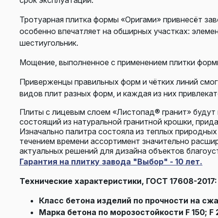
Тротуарная плитка формы «Оригами» привнесёт за
особенно впечатляет на обширных участках: элеме
шестиугольник.
Мощение, выполненное с применением плитки формы
Приверженцы правильных форм и чётких линий смог
видов плит разных форм, и каждая из них привлекате
Плиты с лицевым слоем «Листопад® гранит» будут г
состоящий из натуральной гранитной крошки, прид
Изначально палитра состояла из теплых природных
течением времени ассортимент значительно расшир
актуальных решений для дизайна объектов благоус
Гарантия на плитку завода "Выбор" - 10 лет.
Технические характеристики, ГОСТ 17608-2017:
Класс бетона изделий по прочности на сжа
Марка бетона по морозостойкости F 150; F 