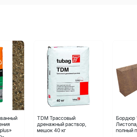
ванный
TDM Трассовый
Бордюр 
ения
дренажный раствор,
Листопа
plus»
мешок 40 кг
полный 
о-