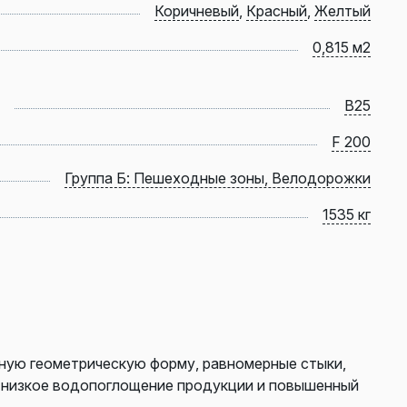
Коричневый
,
Красный
,
Желтый
0,815 м2
B25
F 200
Группа Б: Пешеходные зоны, Велодорожки
1535 кг
ную геометрическую форму, равномерные стыки,
ь низкое водопоглощение продукции и повышенный