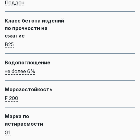
Поддон
Класс бетона изделий
по прочности на
сжатие
B25
Водопоглощение
не более 6%
Морозостойкость
F 200
Марка по
истираемости
G1