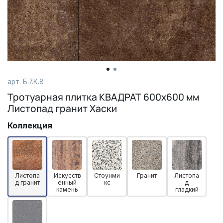
арт. Б.7.К.8
Тротуарная плитка КВАДРАТ 600х600 мм
Листопад гранит Хаски
Коллекция
Листопа
Искусств
Стоунми
Гранит
Листопа
д гранит
енный
кс
д
камень
гладкий