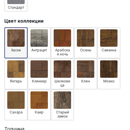
Стандарт
Цвет коллекции
Хаски
Антрацит
Арабска
Осень
Саванна
я ночь
Янтарь
Клинкер
Шелкови
Клен
Мокко
ца
Сахара
Каир
Старый
замок
Толщина