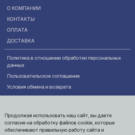
О КОМПАНИИ
КОНТАКТЫ
ОПЛАТА
ДОСТАВКА
Политика в отношении обработки персональных
данных
Пользовательское соглашение
Условия обмена и возврата
Обратная связь
Продолжая использовать наш сайт, вы даете
Информация представленная на сайте
Политика
носит исключительно ознакомительный
согласие на обработку файлов cookie, которые
обработки
характер и ни при каких условиях не может
данных
обеспечивают правильную работу сайта и
считаться публичной офертой. Точные